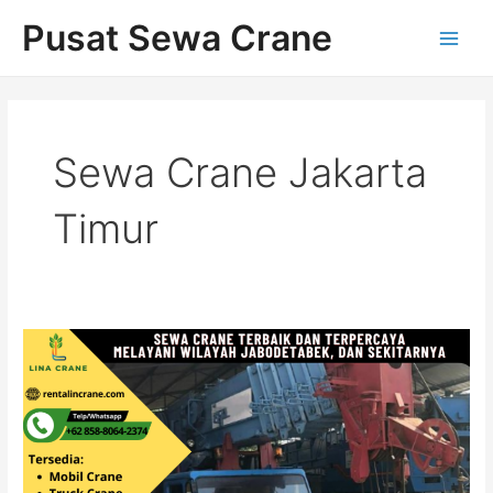
Skip
Main
Pusat Sewa Crane
to
Men
content
Sewa Crane Jakarta
Timur
Rental
Crane
Terbaik
di
Jakarta
Timur
Hubungi