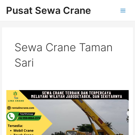
Skip
Main
Pusat Sewa Crane
to
Men
content
Sewa Crane Taman
Sari
Rental
Crane
Terbaik
di
Taman
Sari
Jakarta