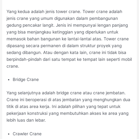
Yang kedua adalah jenis tower crane. Tower crane adalah
jenis crane yang umum digunakan dalam pembangunan
gedung pencakar langit. Jenis ini mempunyai lengan panjang
yang bisa menjangkau ketinggian yang diperlukan untuk
memasok bahan bangunan ke lantai-lantai atas. Tower crane
dipasang secara permanen di dalam struktur proyek yang
sedang dibangun. Atau dengan kata lain, crane ini tidak bisa
berpindah-pindah dari satu tempat ke tempat lain seperti mobil
crane.
Bridge Crane
Yang selanjutnya adalah bridge crane atau crane jembatan.
Crane ini beroperasi di atas jembatan yang menghungkan dua
titik di atas area kerja. Ini adalah pilihan yang tepat untuk
pekerjaan konstruksi yang membutuhkan akses ke area yang
lebih luas dan lebar.
Crawler Crane