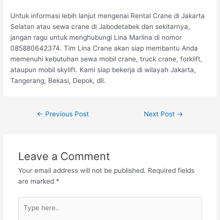
Untuk informasi lebih lanjut mengenai Rental Crane di Jakarta
Selatan atau sewa crane di Jabodetabek dan sekitarnya,
jangan ragu untuk menghubungi Lina Marlina di nomor
085880642374. Tim Lina Crane akan siap membantu Anda
memenuhi kebutuhan sewa mobil crane, truck crane, forklift,
ataupun mobil skylift. Kami siap bekerja di wilayah Jakarta,
Tangerang, Bekasi, Depok, dll.
←
Previous Post
Next Post
→
Leave a Comment
Your email address will not be published.
Required fields
are marked
*
Type
here..