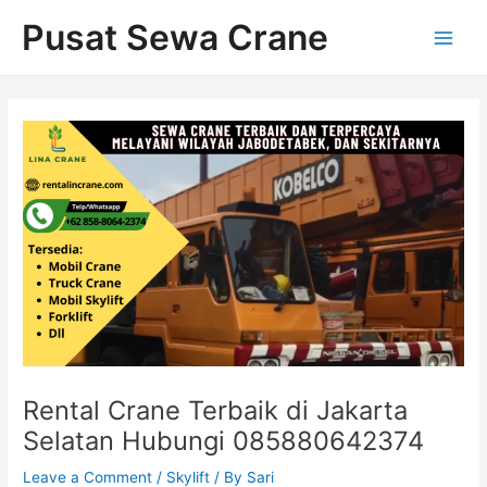
Skip
Post
Main
Pusat Sewa Crane
to
navigation
Men
content
Rental Crane Terbaik di Jakarta
Selatan Hubungi 085880642374
Leave a Comment
/
Skylift
/ By
Sari