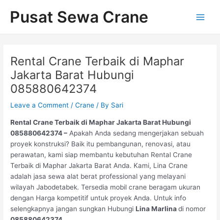
Skip
Post
Main
Pusat Sewa Crane
to
navigation
Men
content
Rental Crane Terbaik di Maphar
Jakarta Barat Hubungi
085880642374
Leave a Comment
/
Crane
/ By
Sari
Rental Crane Terbaik di Maphar Jakarta Barat Hubungi
085880642374 –
Apakah Anda sedang mengerjakan sebuah
proyek konstruksi? Baik itu pembangunan, renovasi, atau
perawatan, kami siap membantu kebutuhan Rental Crane
Terbaik di Maphar Jakarta Barat Anda. Kami, Lina Crane
adalah jasa sewa alat berat professional yang melayani
wilayah Jabodetabek. Tersedia mobil crane beragam ukuran
dengan Harga kompetitif untuk proyek Anda. Untuk info
selengkapnya jangan sungkan Hubungi
Lina Marlina
di nomor
085880642374.