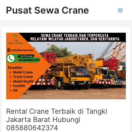
Skip
Post
Main
Pusat Sewa Crane
to
navigation
Men
content
Rental Crane Terbaik di Tangki
Jakarta Barat Hubungi
085880642374